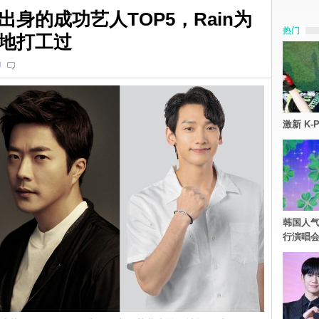
身的成功艺人TOP5，Rain为
热门
地打工过
U
激新 K-
韩国人气
行演唱