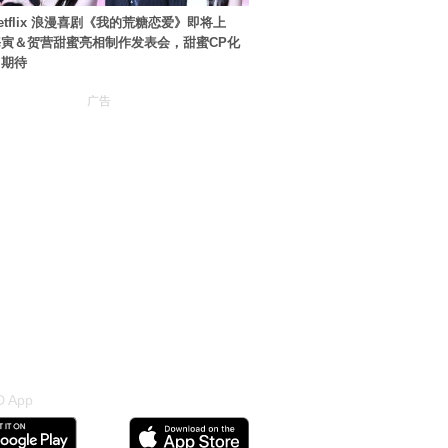
etflix 浪漫喜剧《我的荒糖恋爱》即将上
寅＆贺营甜蜜亮相制作发表会，甜蜜CP化
引期待
广告
 App