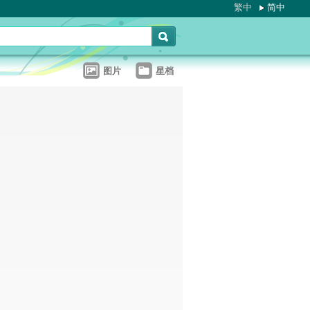
繁中
简中
图片
星档