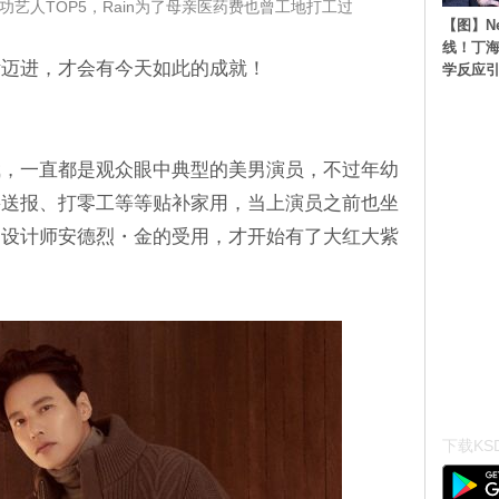
艺人TOP5，Rain为了母亲医药费也曾工地打工过
【图】N
线！丁海
标迈进，才会有今天如此的成就！
学反应
斌，一直都是观众眼中典型的美男演员，不过年幼
要送报、打零工等等贴补家用，当上演员之前也坐
到设计师安德烈・金的受用，才开始有了大红大紫
下载KSD