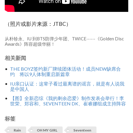
（照片或影片来源：JTBC）
从朴轸永、IU 到BTS防弹少年团、TWICE⋯⋯《Golden Disc
Awards》阵容超级华丽！
相关新闻
THE BOYZ签约新厂牌续团体活动！成员NEW缺席合
约 将以9人体制重启新篇章
IU亲口认证：这辈子看过最离谱的谣言，就是有人说我
是中国人
【图】全新恋综《我的剩余恋爱》制作发表会举行！李
世荣、郑容和、SEVENTEEN DK、崔睿娜组成主持阵容
标签
Rain
OH MY GIRL
Seventeen