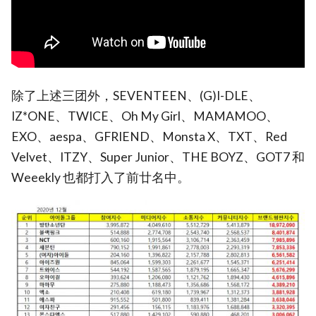
除了上述三团外，SEVENTEEN、(G)I-DLE、
IZ*ONE、TWICE、Oh My Girl、MAMAMOO、
EXO、aespa、GFRIEND、Monsta X、TXT、Red
Velvet、ITZY、Super Junior、THE BOYZ、GOT7 和
Weeekly 也都打入了前廿名中。