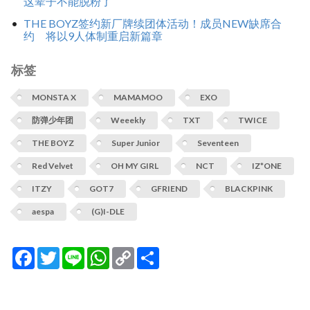
这辈子不能脱粉了
THE BOYZ签约新厂牌续团体活动！成员NEW缺席合
约 将以9人体制重启新篇章
标签
MONSTA X
MAMAMOO
EXO
防弹少年团
Weeekly
TXT
TWICE
THE BOYZ
Super Junior
Seventeen
Red Velvet
OH MY GIRL
NCT
IZ*ONE
ITZY
GOT7
GFRIEND
BLACKPINK
aespa
(G)I-DLE
Facebook
Twitter
Line
WhatsApp
Copy
分
Link
享