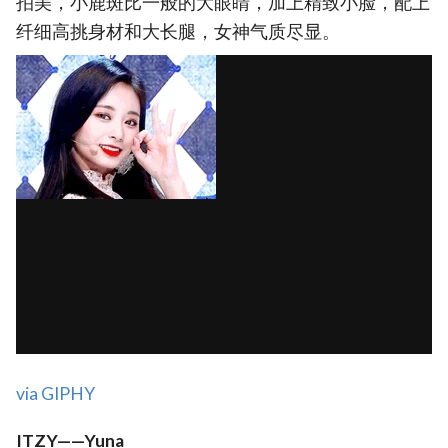
拍美，小鹿斑比一般的大眼睛，加上精致小脸，配上
纤细高挑身材和大长腿，女神气质尽显。
via GIPHY
ITZY——Yuna