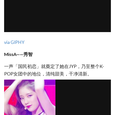
via GIPHY
MissA——秀智
一声「国民初恋」就奠定了她在JYP，乃至整个K-
POP女团中的地位，清纯甜美，干净清新。