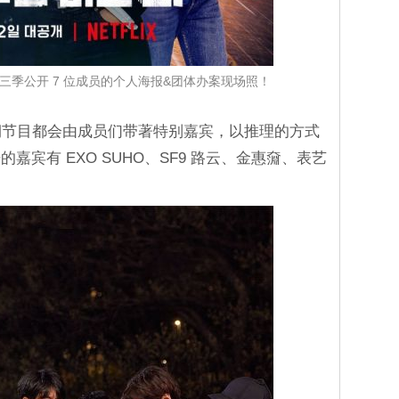
第三季公开 7 位成员的个人海报&团体办案现场照！
每期节目都会由成员们带著特别嘉宾，以推理的方式
宾有 EXO SUHO、SF9 路云、金惠奫、表艺