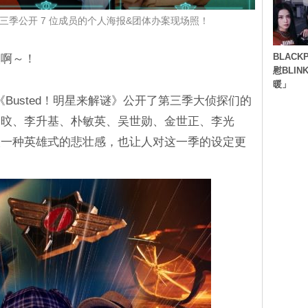
第三季公开 7 位成员的个人海报&团体办案现场照！
BLACK
欢啊～！
慰BLI
暖」
综艺《Busted！明星来解谜》公开了第三季大侦探们的
钟旼、李升基、朴敏英、吴世勋、金世正、李光
人一种英雄式的悲壮感，也让人对这一季的设定更