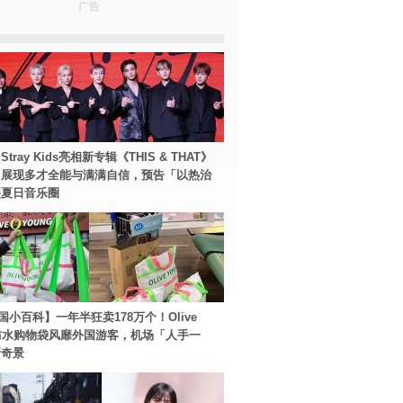
广告
tray Kids亮相新专辑《THIS & THAT》
！展现多才全能与满满自信，预告「以热治
裂夏日音乐圈
国小百科】一年半狂卖178万个！Olive
g防水购物袋风靡外国游客，机场「人手一
新奇景