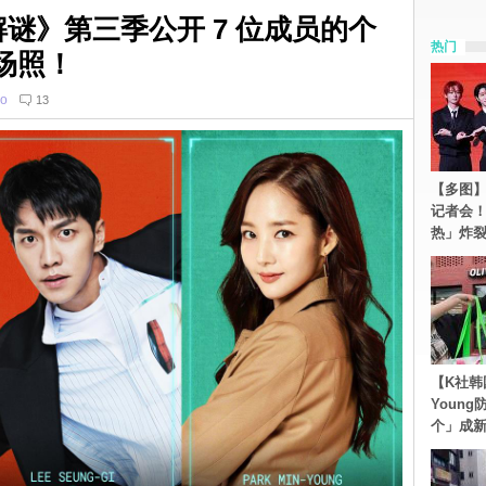
来解谜》第三季公开 7 位成员的个
热门
场照！
o
13
【多图】S
记者会
热」炸
【K社韩
Youn
个」成