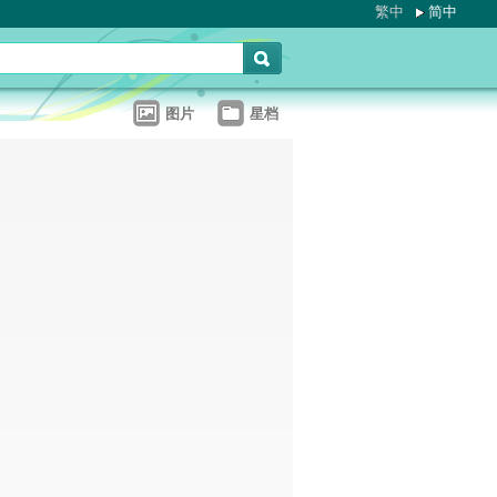
繁中
简中
图片
星档