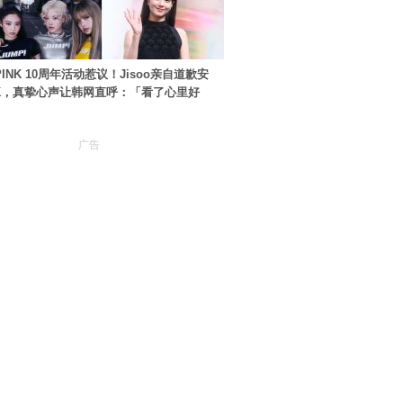
PINK 10周年活动惹议！Jisoo亲自道歉安
NK，真挚心声让韩网直呼：「看了心里好
广告