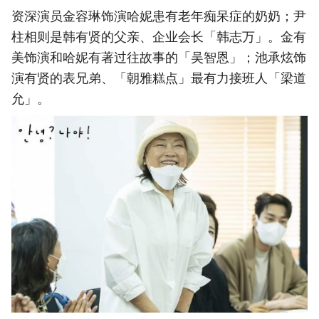
资深演员金容琳饰演哈妮患有老年痴呆症的奶奶；尹
柱相则是韩有贤的父亲、企业会长「韩志万」。金有
美饰演和哈妮有著过往故事的「吴智恩」；池承炫饰
演有贤的表兄弟、「朝雅糕点」最有力接班人「梁道
允」。