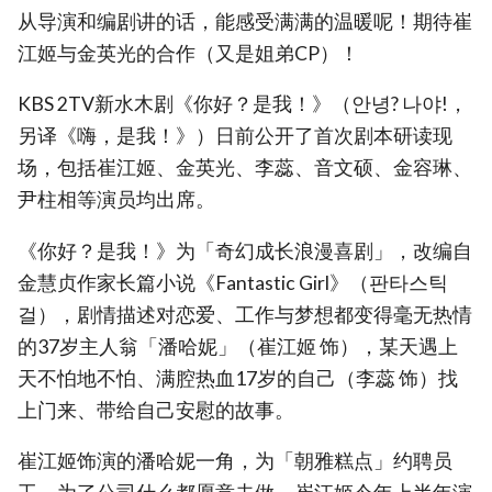
从导演和编剧讲的话，能感受满满的温暖呢！期待崔
江姬与金英光的合作（又是姐弟CP）！
KBS 2TV新水木剧《你好？是我！》（안녕? 나야!，
另译《嗨，是我！》）日前公开了首次剧本研读现
场，包括崔江姬、金英光、李蕊、音文硕、金容琳、
尹柱相等演员均出席。
《你好？是我！》为「奇幻成长浪漫喜剧」，改编自
金慧贞作家长篇小说《Fantastic Girl》（판타스틱
걸），剧情描述对恋爱、工作与梦想都变得毫无热情
的37岁主人翁「潘哈妮」（崔江姬 饰），某天遇上
天不怕地不怕、满腔热血17岁的自己（李蕊 饰）找
上门来、带给自己安慰的故事。
崔江姬饰演的潘哈妮一角，为「朝雅糕点」约聘员