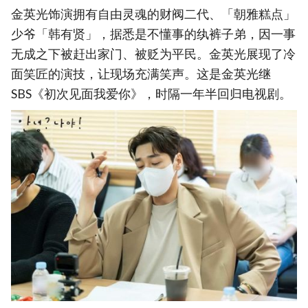
金英光饰演拥有自由灵魂的财阀二代、「朝雅糕点」
少爷「韩有贤」，据悉是不懂事的纨裤子弟，因一事
无成之下被赶出家门、被贬为平民。金英光展现了冷
面笑匠的演技，让现场充满笑声。这是金英光继
SBS《初次见面我爱你》，时隔一年半回归电视剧。