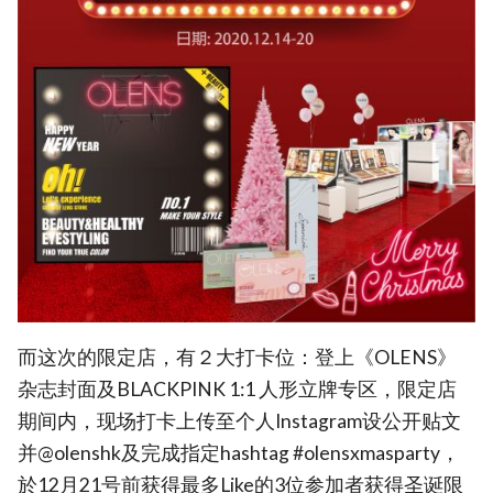
而这次的限定店，有２大打卡位：登上《OLENS》
杂志封面及BLACKPINK 1:1 人形立牌专区，限定店
期间内，现场打卡上传至个人Instagram设公开贴文
并@olenshk及完成指定hashtag #olensxmasparty，
於12月21号前获得最多Like的3位参加者获得圣诞限