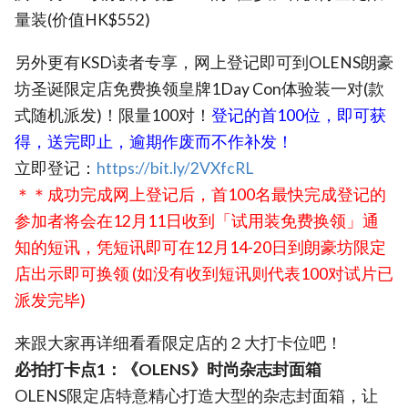
量装(价值HK$552)
另外更有KSD读者专享，网上登记即可到OLENS朗豪
坊圣诞限定店免费换领皇牌1Day Con体验装一对(款
式随机派发)！限量100对！
登记的首100位，即可获
得，送完即止，逾期作废而不作补发！
立即登记：
https://bit.ly/2VXfcRL
＊＊成功完成网上登记后，首100名最快完成登记的
参加者将会在12月11日收到「试用装免费换领」通
知的短讯，凭短讯即可在12月14-20日到朗豪坊限定
店出示即可换领 (如没有收到短讯则代表100对试片已
派发完毕)
来跟大家再详细看看限定店的２大打卡位吧！
必拍打卡点1：《OLENS》时尚杂志封面箱
OLENS限定店特意精心打造大型的杂志封面箱，让