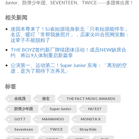
Junior、防弹少年团、SEVENTEEN、TWICE⋯⋯多团将出席！
相关新闻
迷因本尊来了！SJ崔始源现身新北「只有始源能停车」
名店、暖叮「常帮我换照片」，店家尖叫合照网笑翻：
这辈子不能脱粉了
THE BOYZ签约新厂牌续团体活动！成员NEW缺席合
约 将以9人体制重启新篇章
公演第一、运动第二！Super Junior 东海：「离别的空
虚，是为了期待下次再见」
标签
全炫茂
徐玄
THE FACT MUSIC AWARDS
防弹少年团
Super Junior
NU’EST
GOT7
MAMAMOO
MONSTA X
Seventeen
TWICE
Stray Kids