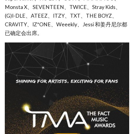
Monsta X、SEVENTEEN、TWICE、Stray Kids、
(G)I-DLE、ATEEZ、ITZY、TXT、THE BOYZ、
CRAVITY、IZ*ONE、Weeekly、Jessi 和姜丹尼尔都
已确定会出席。