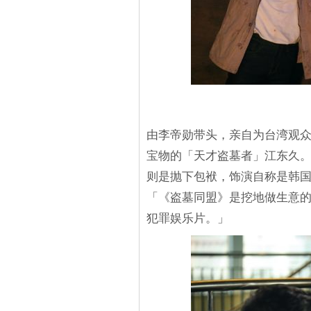
由李帝勋带头，亲自为台湾观
宝物的「天才盗墓者」江东久
则是抛下包袱，饰演自称是韩
「《盗墓同盟》是挖地做生意
犯罪娱乐片。」