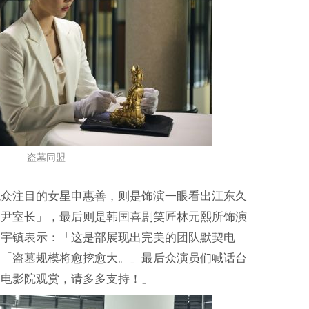
盗墓同盟
观众注目的女星申惠善，则是饰演一眼看出江东久
「尹室长」，最后则是韩国喜剧笑匠林元熙所饰演
赵宇镇表示：「这是部展现出完美的团队默契电
：「盗墓规模将愈挖愈大。」最后众演员们喊话台
到电影院观赏，请多多支持！」