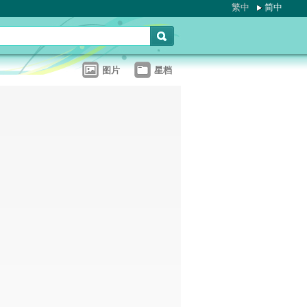
繁中
简中
图片
星档