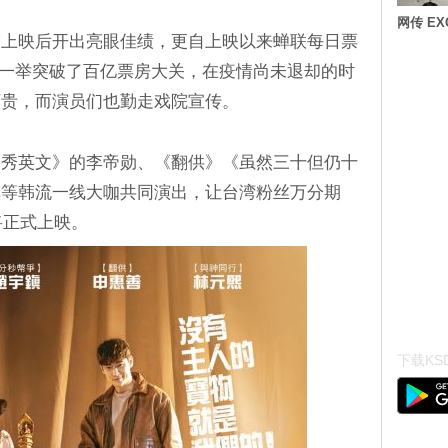
网传 E
韩上映后开出亮眼佳绩，更自上映以来蝉联每日票
)还一举突破了百亿票房大关，在疫情尚未退却的时
可贵，而演员们也勤走戏院宣传。
奶秀英文》的李帝勋、《翻供》《虽然三十但仍十
镇等韩流一线大咖共同演出，让台湾粉丝万分期
将正式上映。
下载KSD