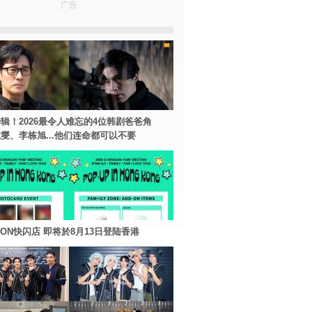
广告
辑！2026最令人难忘的4位韩剧爸爸角
燮、李栋旭...他们连命都可以不要
AGON快闪店 即将於8月13日登陆香港