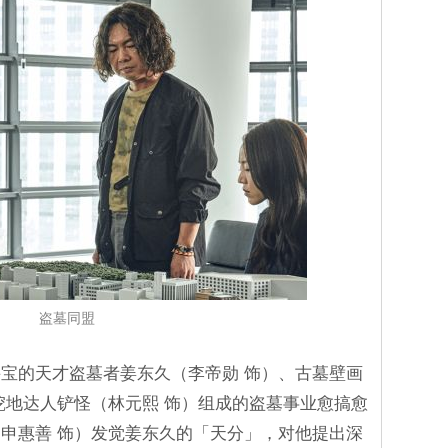
盗墓同盟
宝的天才盗墓者姜东久（李帝勋 饰）、古墓壁画
挖地达人铲怪（林元熙 饰）组成的盗墓事业愈搞愈
申惠善 饰）发觉姜东久的「天分」，对他提出深