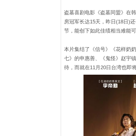
盗墓喜剧电影《盗墓同盟》在
房冠军长达15天，昨日(18日
节，能创下如此佳绩相当难能
本片集结了《信号》《花样奶
七》的申惠善、《鬼怪》赵宇
待，而就在11月20日台湾也即