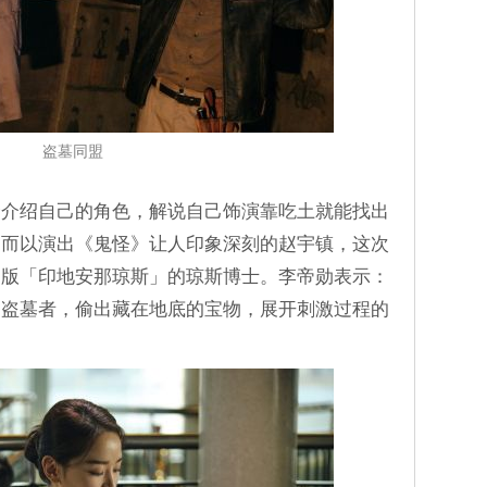
盗墓同盟
众介绍自己的角色，解说自己饰演靠吃土就能找出
。而以演出《鬼怪》让人印象深刻的赵宇镇，这次
国版「印地安那琼斯」的琼斯博士。李帝勋表示：
的盗墓者，偷出藏在地底的宝物，展开刺激过程的