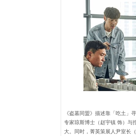
《盗墓同盟》描述靠「吃土」寻
专家琼斯博士（赵宇镇 饰）与
大。同时，菁英策展人尹室长（