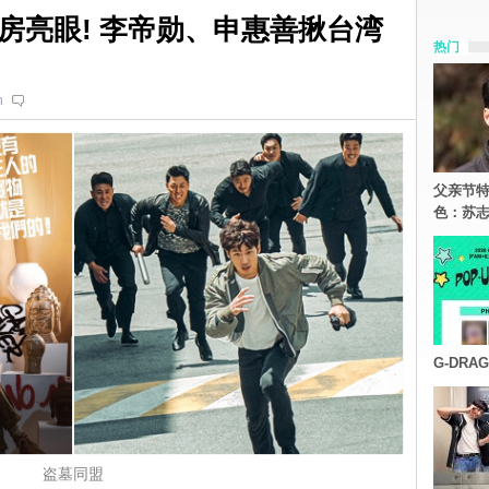
房亮眼! 李帝勋、申惠善揪台湾
热门
n
父亲节特
色：苏志
G-DR
盗墓同盟