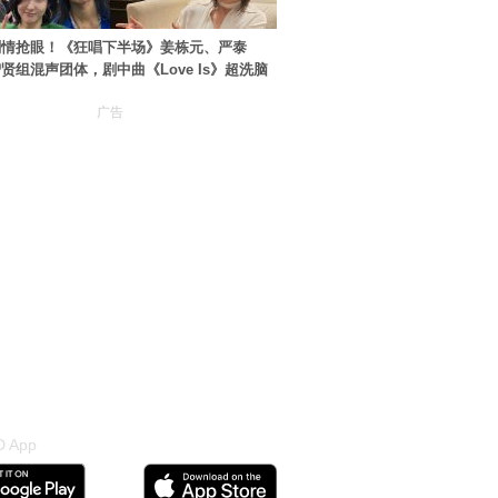
剧情抢眼！《狂唱下半场》姜栋元、严泰
贤组混声团体，剧中曲《Love Is》超洗脑
广告
 App