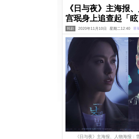
《日与夜》主海报、
宫珉身上追查起「眩
韩剧
2020年11月10日 星期二12:40
草
《日与夜》主海报、人物海报：