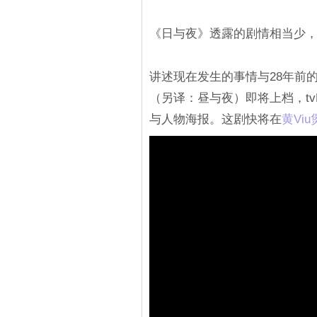
《日与夜》透露的剧情相当少
讲述现在发生的事情与28年前
（另译：昼与夜）即将上档，tv
与人物海报。这剧快将在
黄Vi