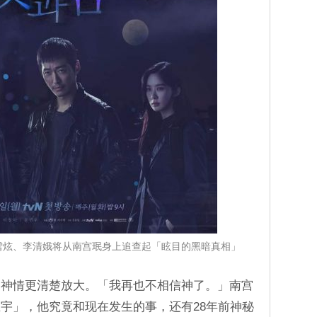
雪炫、李清娥将从南宫珉身上追查起「眩目的黑暗真相」
的神情更清楚放大。「我再也不相信神了。」南宫
宇」，他究竟和现在发生的事，还有28年前神秘