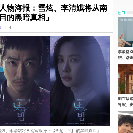
人物海报：雪炫、李清娥将从南
热门
目的黑暗真相」
莓
4
李浚赫X
结、别
刘在锡追
导演、麦
雪炫、李清娥将从南宫珉身上追查起「眩目的黑暗真相」