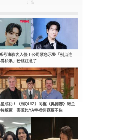
广告
帐号遭骇客入侵！公司紧急示警「别点连
查看私讯」粉丝注意了
星成功！《刘QUIZ》同框《奥德赛》诺兰
特戴蒙 害羞比YA幸福笑容藏不住