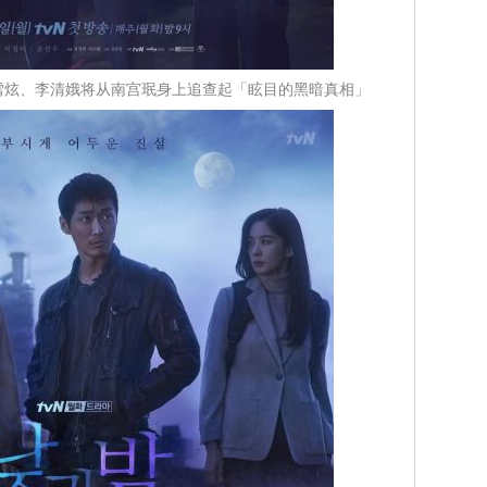
雪炫、李清娥将从南宫珉身上追查起「眩目的黑暗真相」