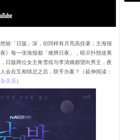
虽然较「日版」深，但同样有月亮高挂著；主海报
与夜》每一张海报都「难辨日夜」，暗示扑朔迷离
是，日版两位女主角雪炫与李清娥都望向男主，夜
三人会在互相猜忌之后，联手办案？（延伸阅读：
杂关系‎
）