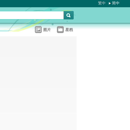
繁中
简中
图片
星档