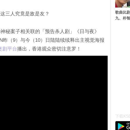
歌曲比
，这三人究竟是敌是友？
九、朴智
的神秘案子相关联的「预告杀人剧」《日与夜》
N昨（9）与今（10）日陆陆续续释出主视觉海报
u煲剧平台
播出，香港观众密切注意罗！
下载KSD