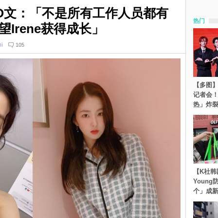
型师PO文：「不是所有工作人员都有
热门
Irene获得成长」
i
105
【多图】S
记者会
热」炸
【K社韩
Youn
个」成