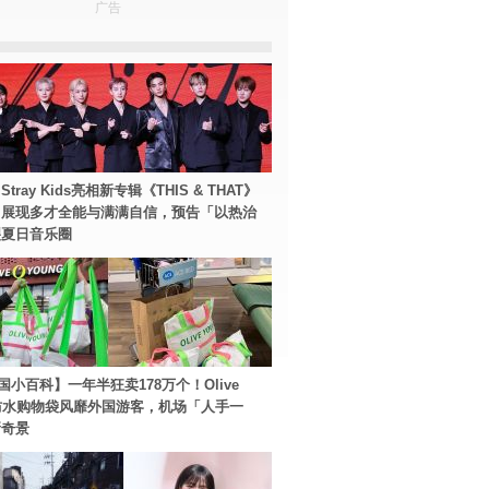
广告
tray Kids亮相新专辑《THIS & THAT》
！展现多才全能与满满自信，预告「以热治
裂夏日音乐圈
国小百科】一年半狂卖178万个！Olive
g防水购物袋风靡外国游客，机场「人手一
新奇景