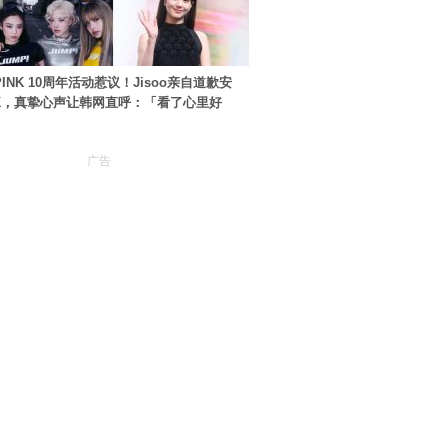
PINK 10周年活动惹议！Jisoo亲自道歉安
NK，真挚心声让韩网直呼：「看了心里好
广告