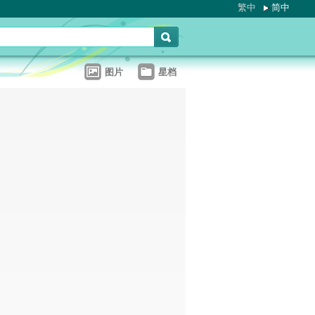
繁中
简中
图片
星档