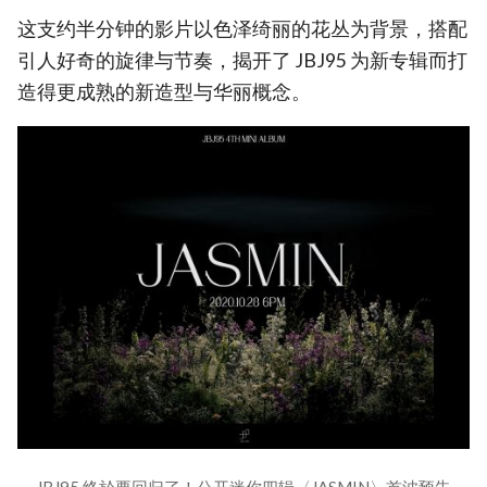
这支约半分钟的影片以色泽绮丽的花丛为背景，搭配
引人好奇的旋律与节奏，揭开了 JBJ95 为新专辑而打
造得更成熟的新造型与华丽概念。
JBJ95 终於要回归了！公开迷你四辑〈JASMIN〉首波预告