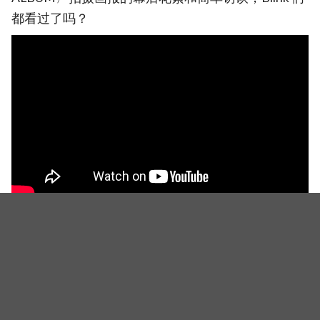
都看过了吗？
（照片或影片来源：YG Entertainment、ABC）
韩国女团的第一次 BLACKPINK 获邀登上《Jimmy Kimmel
Live!》！
相关新闻