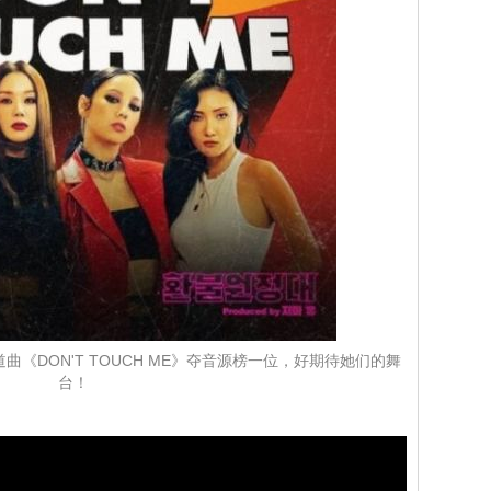
《DON'T TOUCH ME》夺音源榜一位，好期待她们的舞
台！