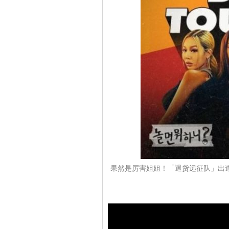
果然是厉害姐姐！「退货远征队」出道曲