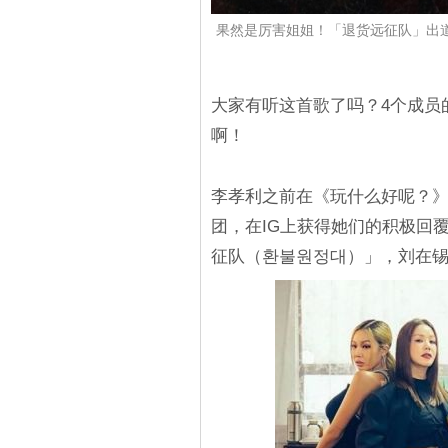
果然是厉害姐姐！「退货远征队」出道曲
大家有听这首歌了吗？4个成员
啊！
李孝利之前在《玩什么好呢？》中
团，在IG上获得她们的积极回覆
征队（환불원정대）」，刘在