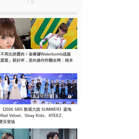
广告
不再比拼露肉！崔睿娜Waterbomb战服
包紧紧」获好评，逆向操作炸翻全网：根本
士
2026 SBS 歌谣大战 SUMMER》蓝地
d Velvet、Stray Kids、ATEEZ、
等爱豆登场