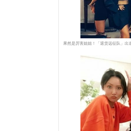
果然是厉害姐姐！「退货远征队」出道曲