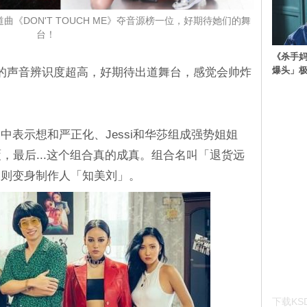
《DON'T TOUCH ME》夺音源榜一位，好期待她们的舞
台！
《杀手妈
爆头」
的声音辨识度超高，好期待出道舞台，感觉会帅炸
表示想和严正化、Jessi和华莎组成强势姐姐
，最后...这个组合真的成真。组合名叫「退货远
锡则变身制作人「知美刘」。
下载KSD