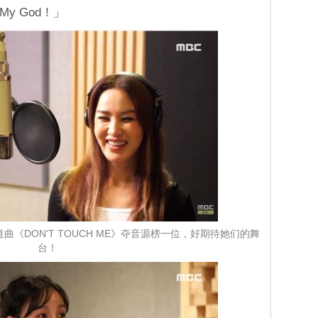
y God！」
《DON'T TOUCH ME》夺音源榜一位，好期待她们的舞
台！