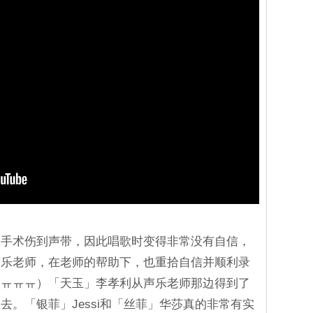
腺手术伤到声带，因此唱歌时变得非常没有自信，
声乐老师，在老师的帮助下，也重拾自信并顺利录
ㅠㅠㅠㅠ）「天玉」李孝利从声乐老师那边得到了
。「银菲」Jessi和「丝菲」华莎真的非常有实