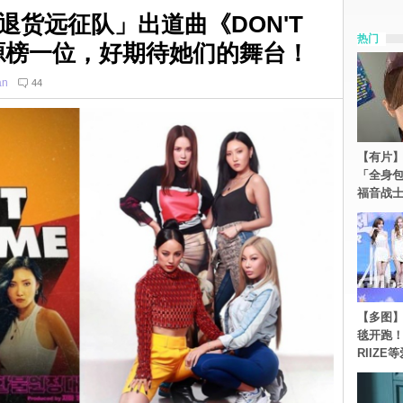
退货远征队」出道曲《DON'T
热门
音源榜一位，好期待她们的舞台！
an
44
【有片】
「全身
福音战
【多图】《
毯开跑！Re
RIIZE