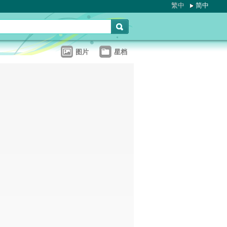
繁中
简中
图片
星档