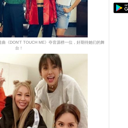
《DON'T TOUCH ME》夺音源榜一位，好期待她们的舞
台！