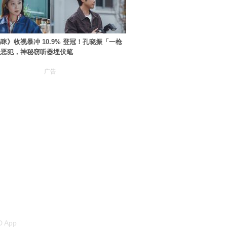
咪》收视暴冲 10.9% 登冠！孔晓振「一枪
极恶犯，神秘窃听器埋伏笔
广告
 App