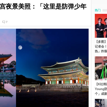
福宫夜景美照：「这里是防弹少年
热门
7
【多图】S
记者会
热」炸
【K社韩
Youn
个」成