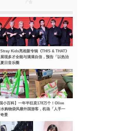
广告
tray Kids亮相新专辑《THIS & THAT》
！展现多才全能与满满自信，预告「以热治
裂夏日音乐圈
国小百科】一年半狂卖178万个！Olive
g防水购物袋风靡外国游客，机场「人手一
新奇景