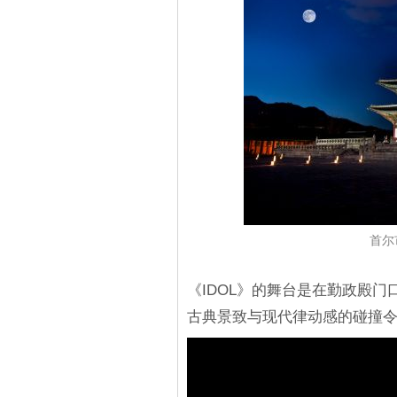
首尔
《IDOL》的舞台是在勤政殿
古典景致与现代律动感的碰撞