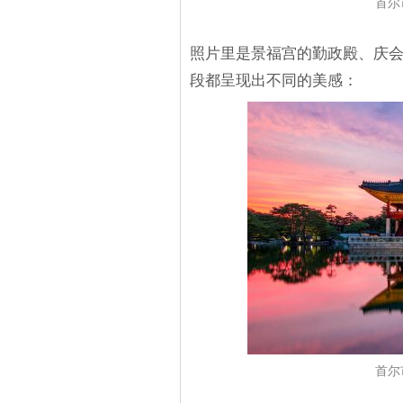
首尔
照片里是景福宫的勤政殿、庆
段都呈现出不同的美感：
首尔