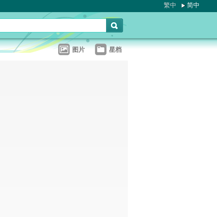
繁中
简中
图片
星档