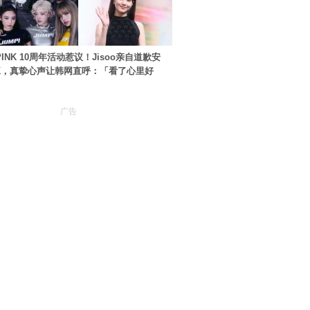
PINK 10周年活动惹议！Jisoo亲自道歉安
NK，真挚心声让韩网直呼：「看了心里好
广告