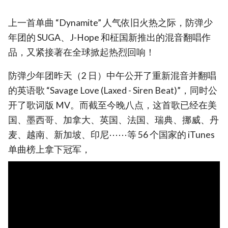
上一首单曲 “Dynamite” 人气依旧火热之际，防弹少
年团的 SUGA、J-Hope 和柾国新推出的混音翻唱作
品，又紧接著在全球掀起热烈回响！
防弹少年团昨天（2 日）中午公开了重新混音并翻唱
的英语歌 “Savage Love (Laxed - Siren Beat)”，同时公
开了歌词版 MV。而截至今晚八点，这首歌已经在美
国、墨西哥、加拿大、英国、法国、瑞典、挪威、丹
麦、越南、新加坡、印尼⋯⋯等 56 个国家的 iTunes
单曲榜上拿下冠军，