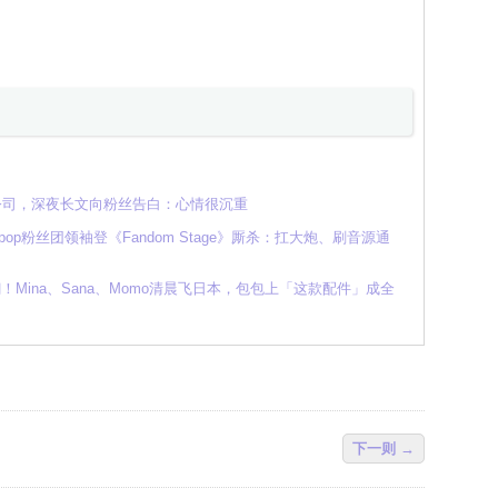
人公司，深夜长文向粉丝告白：心情很沉重
K-pop粉丝团领袖登《Fandom Stage》厮杀：扛大炮、刷音源通
翻！Mina、Sana、Momo清晨飞日本，包包上「这款配件」成全
下一则 →