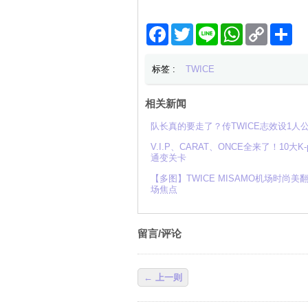
Facebook
Twitter
Line
WhatsApp
Copy
分
Link
享
标签 :
TWICE
相关新闻
队长真的要走了？传TWICE志效设1
V.I.P、CARAT、ONCE全来了！10大
通变关卡
【多图】TWICE MISAMO机场时尚美
场焦点
留言/评论
← 上一则