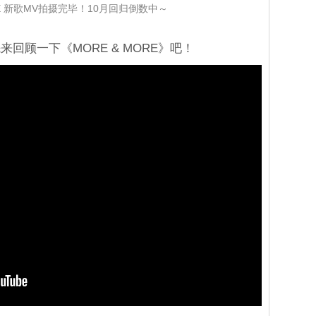
CE 新歌MV拍摄完毕！10月回归倒数中～
回顾一下《MORE & MORE》吧！