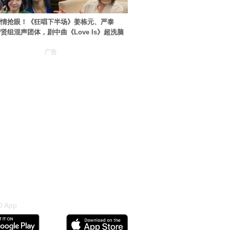
剧情抢眼！《狂唱下半场》姜栋元、严泰
贤组混声团体，剧中曲《Love Is》超洗脑
广告
 App