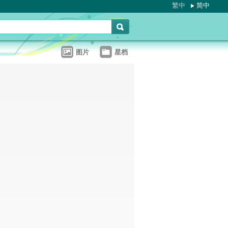
繁中
简中
图片
星档