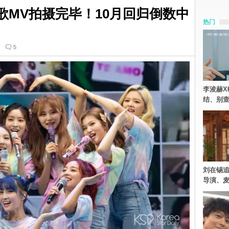
 新歌MV拍摄完毕！10月回归倒数中
热门
5
李浚赫X
结、别
刘在锡追
导演、麦