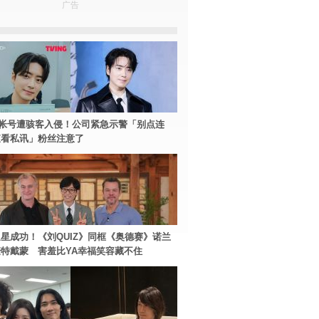
广告
帐号遭骇客入侵！公司紧急示警「别点连
查看私讯」粉丝注意了
星成功！《刘QUIZ》同框《奥德赛》诺兰
特戴蒙 害羞比YA幸福笑容藏不住