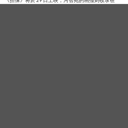
《担保》将於 29 日上映，河智苑的画报则收录在
《Harper’s BAZAAR》10 月号中，想更深入了解她
与电影的话不妨收藏一本！
（照片或影片来源：Harper’s BAZAAR）
河智苑跃上《Harper’s BAZAAR》谈新片 「《担保》将触动
观众的情感」
相关新闻
张赫曾是《秘密花园》男主角热门人选！「吉罗琳」河
智苑证实：我也知道
48岁这状态合理吗？！河智苑接连登音乐舞台＋《大学
明日》封面回归校园，笑称：怕抢了年轻人的位置
河智苑出道多年在新作《权欲之巅》挑战同性恋情与崩
溃演技：这部作品让我打破个人框架
标签