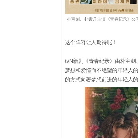
朴宝剑、朴素丹主演《青春纪录》公开
这个阵容让人期待呢！
tvN新剧《青春纪录》由朴宝
梦想和爱情而不绝望的年轻人
的方式向著梦想前进的年轻人