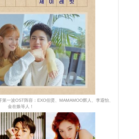
第一波OST阵容：EXO伯贤、MAMAMOO辉人、李遐怡、
金在焕等人！