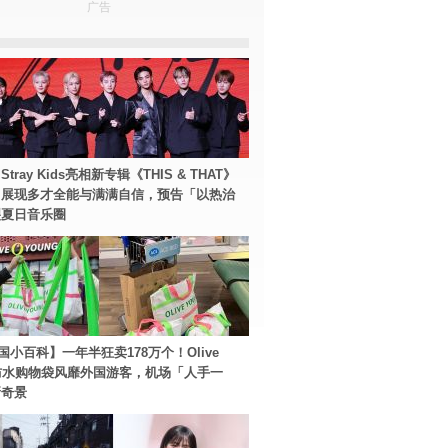
广告
tray Kids亮相新专辑《THIS & THAT》
！展现多才全能与满满自信，预告「以热治
裂夏日音乐圈
国小百科】一年半狂卖178万个！Olive
g防水购物袋风靡外国游客，机场「人手一
新奇景