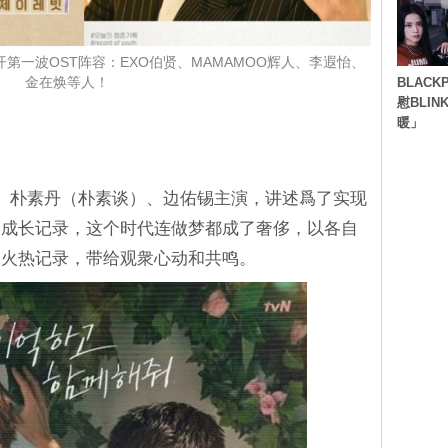
第一波OST阵容：EXO伯贤、MAMAMOO辉人、李遐怡、
BLACK
金在焕等人！
慰BLI
暖」
剑、朴素丹（朴素谈）、边佑锡主演，讲述爲了实现
的成长记录，这个时代连做梦都成了奢侈，以各自
的火热记录，带给观衆心动和共鸣。