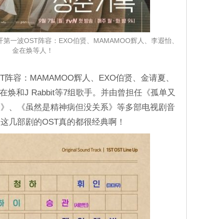
第一波OST阵容：EXO伯贤、MAMAMOO辉人、李遐怡、
金在焕等人！
T阵容：MAMAMOO辉人、EXO伯贤、金请夏、
在焕和J Rabbit等7组歌手。并由曾担任《孤单又
降》、《虽然是精神病但没关系》等多部电视剧音
，这几部剧的OST真的都很经典啊！