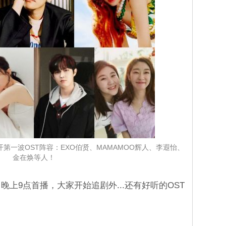
第一波OST阵容：EXO伯贤、MAMAMOO辉人、李遐怡、
金在焕等人！
晚上9点首播，大家开始追剧外...还有好听的OST