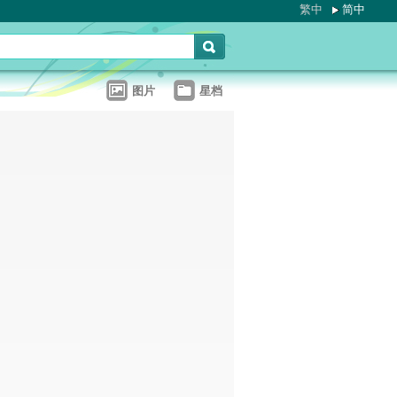
繁中
简中
图片
星档