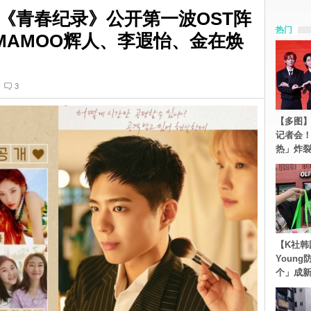
《青春纪录》公开第一波OST阵
热门
MAMOO辉人、李遐怡、金在焕
3
【多图】S
记者会
热」炸
【K社韩
Youn
个」成