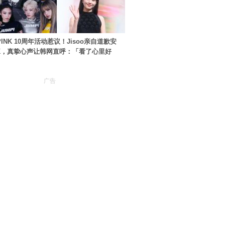
PINK 10周年活动惹议！Jisoo亲自道歉安
NK，真挚心声让韩网直呼：「看了心里好
广告