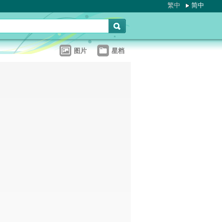
繁中
简中
图片
星档