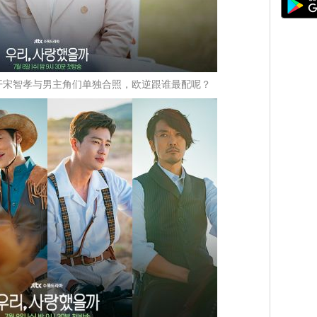
开宋智孝与男主角们单独合照，欧逆跟谁最配呢？