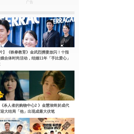
广告
片】《铁拳教育》金武烈携妻放闪！十指
娥合体时尚活动，结婚11年「手比爱心」
尔
ey+《杀人者的购物中心2 》金慧埈终於成代
周迎大结局「他」出现成最大伏笔