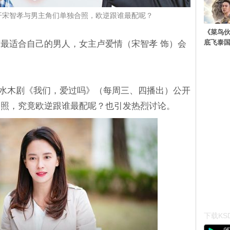
开宋智孝与男主角们单独合照，欧逆跟谁最配呢？
《菜鸟
底飞泰
最适合自己的男人，女主卢爱情（宋智孝 饰）会
全新水木剧《我们，爱过吗》（每周三、四播出）公开
合照，究竟欧逆跟谁最配呢？也引发热烈讨论。
下载KSD