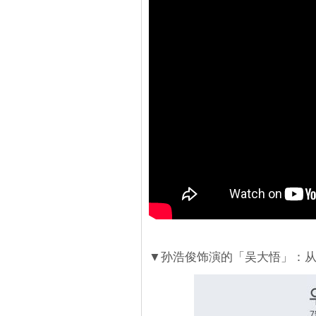
▼孙浩俊饰演的「吴大悟」：