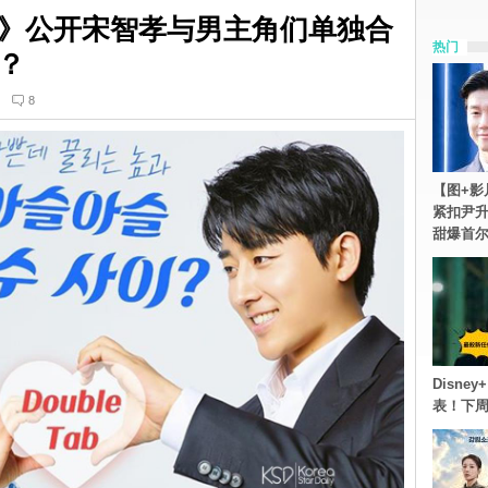
》公开宋智孝与男主角们单独合
热门
？
8
【图+影
紧扣尹升
甜爆首
Disn
表！下