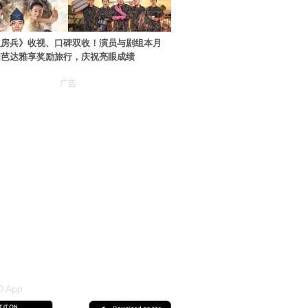
伙房兵》收视、口碑双收！演员与剧组本月
国芭达雅享奖励旅行，庆祝亮眼成绩
广告
 App