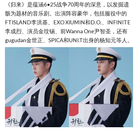
《归来》是蕴涵6•25战争70周年的深意，以发掘遗
骸为题材的音乐剧。出演阵容豪华，包括服役中的
FTISLAND李洪基、EXO XIUMIN和D.O.、INFINITE
李成烈、演员金玟锡、前Wanna One尹智圣，还有
gugudan金世正、SPICA和UNI.T出身的杨知元等人。