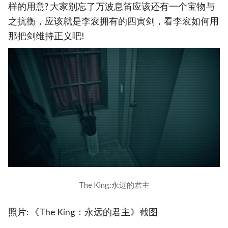
样的用意? 大家别忘了万波息笛应该还有一个宝物与
之抗衡，应该就是李衮拥有的四寅剑，看李衮如何用
那把剑维持正义吧!
The King:永远的君主
照片: 《The King：永远的君主》截图