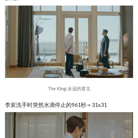
The King:永远的君主
李衮洗手时突然水滴停止的961秒＝31x31