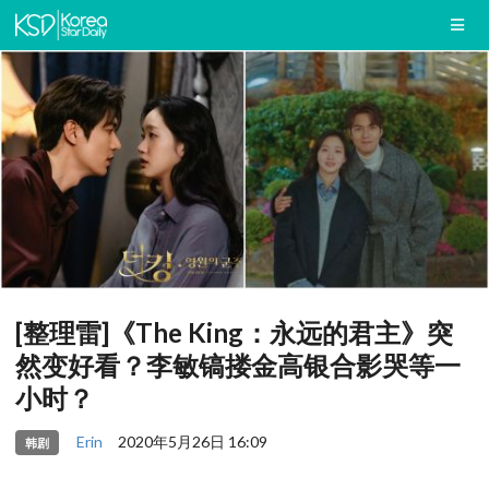
[整理雷]《The King：永远的君主》突
然变好看？李敏镐搂金高银合影哭等一
小时？
Erin
2020年5月26日 16:09
韩剧