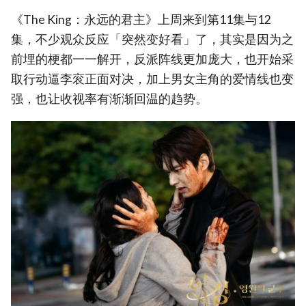
《The King：永远的君主》上周来到第11集与12
集，不少观众反应「突然变好看」了，其实是因为之
前埋的梗都一一解开，反派阵线更加庞大，也开始采
取行动逼李衮正面对决，加上男女主角的爱情线也变
强，也让收视率有渐渐回温的趋势。