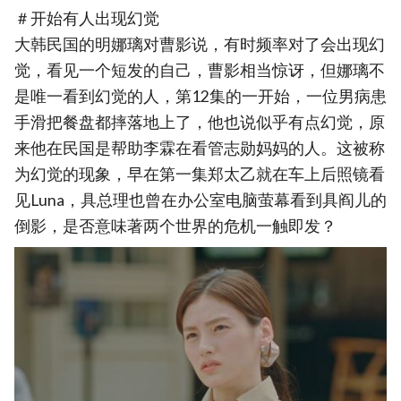
＃开始有人出现幻觉
大韩民国的明娜璃对曹影说，有时频率对了会出现幻
觉，看见一个短发的自己，曹影相当惊讶，但娜璃不
是唯一看到幻觉的人，第12集的一开始，一位男病患
手滑把餐盘都摔落地上了，他也说似乎有点幻觉，原
来他在民国是帮助李霖在看管志勋妈妈的人。这被称
为幻觉的现象，早在第一集郑太乙就在车上后照镜看
见Luna，具总理也曾在办公室电脑萤幕看到具阎儿的
倒影，是否意味著两个世界的危机一触即发？