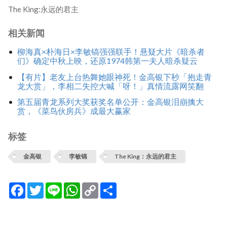
The King:永远的君主
相关新闻
柳海真×朴海日×李敏镐强强联手！悬疑大片《暗杀者
们》确定中秋上映，还原1974韩第一夫人暗杀疑云
【有片】老友上台热舞她眼神死！金高银下秒「抱走青
龙大赏」，李相二失控大喊「呀！」真情流露网笑翻
第五届青龙系列大奖获奖名单公开：金高银泪崩擒大
赏，《菜鸟伙房兵》成最大赢家
标签
金高银
李敏镐
The King：永远的君主
Facebook
Twitter
Line
WhatsApp
Copy
分
Link
享