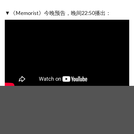
▼《Memorist》今晚预告，晚间22:50播出：
（图：官方剧照）
《Memorist》今晚俞承豪将穿回校服，放下浏海：还是姐姐们
心中永远的国民弟弟啊～