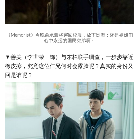
《Memorist》今晚俞承豪将穿回校服，放下浏海：还是姐姐们
心中永远的国民弟弟啊～
▼善美（李世荣 饰）与东柏联手调查，一步步靠近
橡皮擦，究竟这位仁兄何时会露脸呢？真实的身份又
回是谁呢？