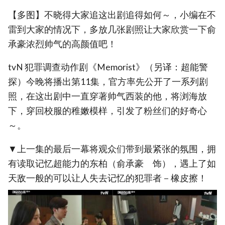
【多图】不晓得大家追这出剧追得如何～，小编在不
雷到大家的情况下，多放几张剧照让大家欣赏一下俞
承豪浓烈帅气的高颜值吧！
tvN 犯罪调查动作剧《Memorist》（另译：超能警
探）今晚将播出第11集，官方率先公开了一系列剧
照，在这出剧中一直穿著帅气西装的他，将浏海放
下，穿回校服的稚嫩模样，引发了粉丝们的好奇心
～。
▼上一集的最后一幕将观众们带到最紧张的氛围，拥
有读取记忆超能力的东柏（俞承豪 饰），遇上了如
天敌一般的可以让人失去记忆的犯罪者－橡皮擦！