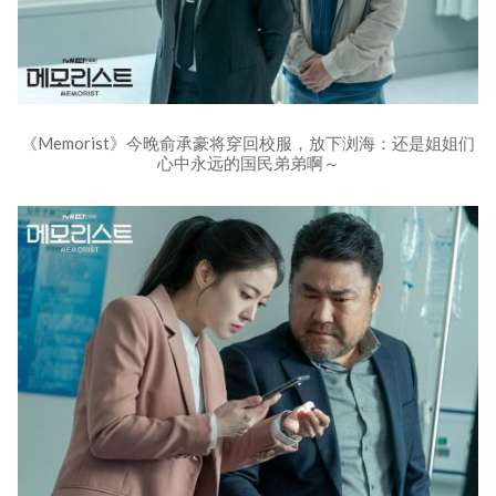
《Memorist》今晚俞承豪将穿回校服，放下浏海：还是姐姐们
心中永远的国民弟弟啊～