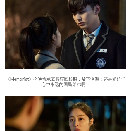
《Memorist》今晚俞承豪将穿回校服，放下浏海：还是姐姐们
心中永远的国民弟弟啊～