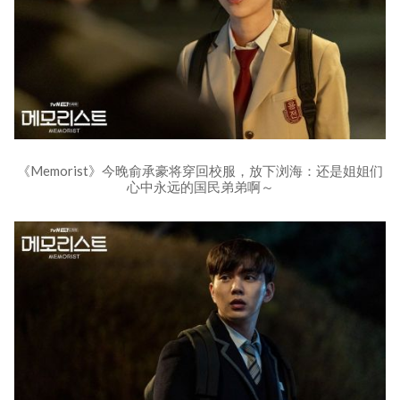
《Memorist》今晚俞承豪将穿回校服，放下浏海：还是姐姐们
心中永远的国民弟弟啊～