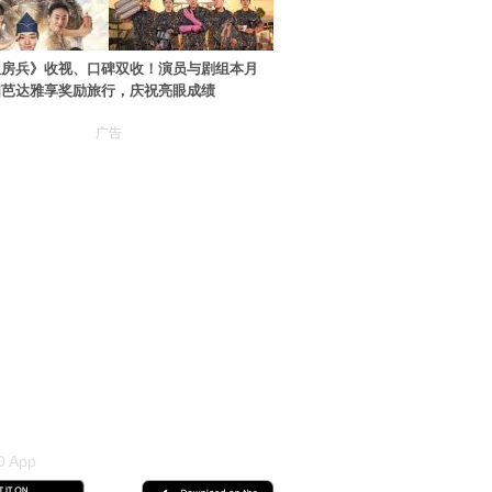
伙房兵》收视、口碑双收！演员与剧组本月
国芭达雅享奖励旅行，庆祝亮眼成绩
广告
 App