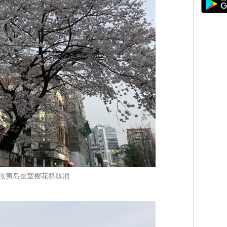
汝夷岛蚕室樱花祭取消