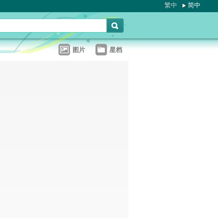
繁中
简中
图片
星档