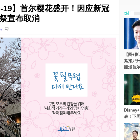
D-19】首尔樱花盛开！因应新冠
热门
祭宣布取消
sy
【图+影
紧扣尹升
甜爆首
Disn
表！下