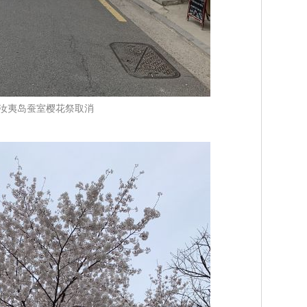
汝夷岛蚕室樱花祭取消