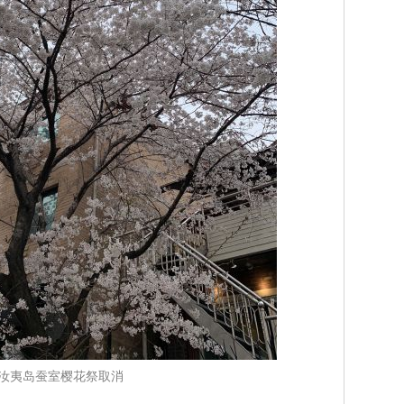
汝夷岛蚕室樱花祭取消