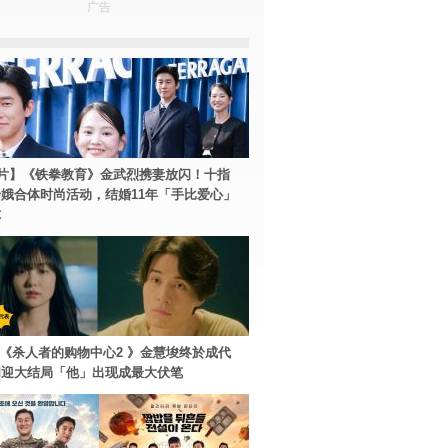
广告
片】《铁拳教育》金武烈携妻放闪！十指
娥合体时尚活动，结婚11年「手比爱心」
尔
ey+《杀人者的购物中心2 》金慧埈终於成代
周迎大结局「他」出现成最大伏笔