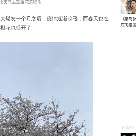
汝夷岛蚕室樱花祭取消
炎大爆发一个月之后，疫情逐渐趋缓，而春天也在
《菜鸟
底飞泰
尔樱花也盛开了。
下载KSD