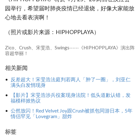
园举行，希望届时肺炎疫情已经退烧，好像大家能放
心地去看表演啊！
（照片或影片来源：HIPHOPPLAYA）
Zico、Crush、宋旻浩、Swings⋯⋯《HIPHOPPLAYA》演出阵
容超华丽！
相关新闻
反差超大！宋旻浩法庭判若两人「肿了一圈」，刘亚仁
满头白发悄现身
【影片】宋旻浩涉兵役案现身法院！低头道歉认错，发
福模样掀热议
公然放闪！Red Velvet Joy跟Crush被抓包同游日本，5年
情侣罕见「Lovegram」甜炸
标签