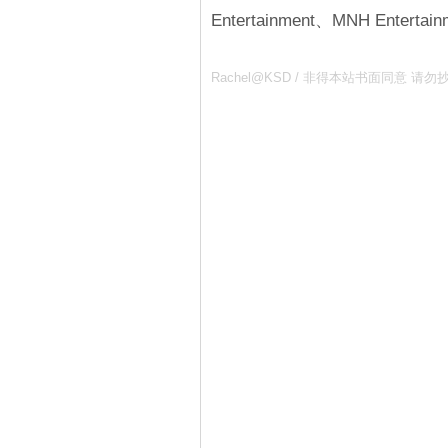
Entertainment、MNH Entertai
Rachel@KSD / 非得本站书面同