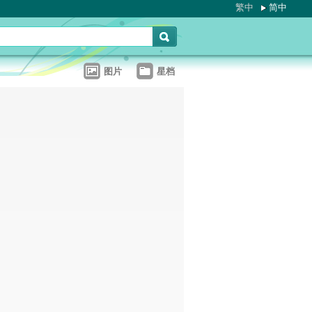
繁中
简中
图片
星档