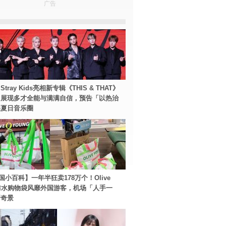
广告
tray Kids亮相新专辑《THIS & THAT》
！展现多才全能与满满自信，预告「以热治
裂夏日音乐圈
国小百科】一年半狂卖178万个！Olive
g防水购物袋风靡外国游客，机场「人手一
新奇景