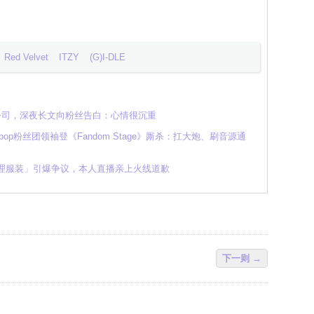
Red Velvet
ITZY
(G)I-DLE
人公司，深夜长文向粉丝告白：心情很沉重
K-pop粉丝团领袖登《Fandom Stage》厮杀：扛大炮、刷音源通
整理服装」引爆争议，本人直播亲上火线道歉
下一则 →