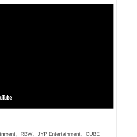
ment、RBW、JYP Entertainment、CUBE