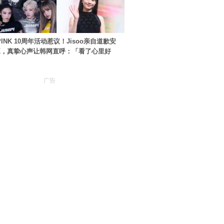
PINK 10周年活动惹议！Jisoo亲自道歉安
NK，真挚心声让韩网直呼：「看了心里好
广告