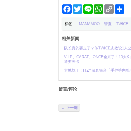
Facebook
Twitter
Line
WhatsApp
Copy
分
Link
享
标签 :
MAMAMOO
请夏
TWICE
相关新闻
队长真的要走了？传TWICE志效设1
V.I.P、CARAT、ONCE全来了！10大
通变关卡
太尴尬了！ITZY留真舞台「手伸裤内
留言/评论
← 上一则