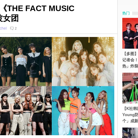
HE FACT MUSIC
热门
波女团
chel
2
【多图】S
记者会
热」炸
【K社韩
Youn
个」成