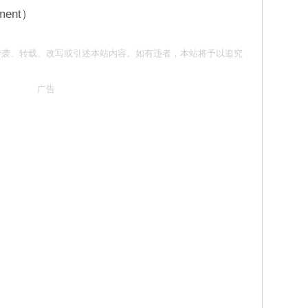
nment）
意 请勿抄袭、转载、改写或引述本站内容。如有违者，本站将予以追究
广告