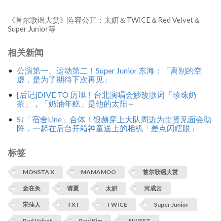
《首尔歌谣大赏》阵容公开：太妍＆TWICE＆Red Velvet＆
Super Junior等
相关新闻
公演第一、运动第二！Super Junior 东海：「离别的空
虚，是为了期待下次再见」
[后记]DIVE TO 厉旭！台北演唱会妙改歌词「珍珠奶
茶」，「奶油年糕」是他的太阳～
SJ「宿舍Line」合体！银赫穿上大队周边为圭贤见面会助
阵，一起在后台开箱神童送上的相机「差点闪瞎眼」
标签
MONSTA X
MAMAMOO
首尔歌谣大赏
金在奂
请夏
太妍
河成云
宋佳人
TXT
TWICE
Super Junior
Red Velvet
Paul Kim
NU'EST