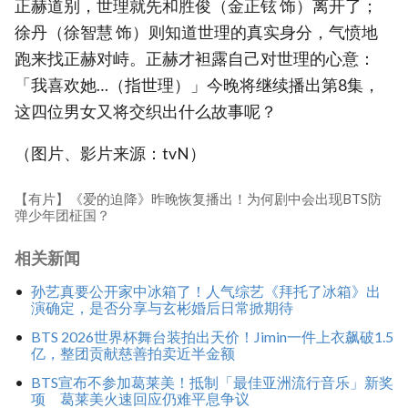
正赫道别，世理就先和胜俊（金正铉 饰）离开了；
徐丹（徐智慧 饰）则知道世理的真实身分，气愤地
跑来找正赫对峙。正赫才袒露自己对世理的心意：
「我喜欢她…（指世理）」今晚将继续播出第8集，
这四位男女又将交织出什么故事呢？
（图片、影片来源：tvN）
【有片】《爱的迫降》昨晚恢复播出！为何剧中会出现BTS防
弹少年团柾国？
相关新闻
孙艺真要公开家中冰箱了！人气综艺《拜托了冰箱》出
演确定，是否分享与玄彬婚后日常掀期待
BTS 2026世界杯舞台装拍出天价！Jimin一件上衣飙破1.5
亿，整团贡献慈善拍卖近半金额
BTS宣布不参加葛莱美！抵制「最佳亚洲流行音乐」新奖
项 葛莱美火速回应仍难平息争议