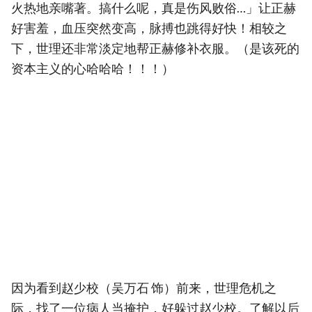
火热地亲嘴著。搞什么呢，真是伤风败俗…」让正赫
好害羞，血压突然变高，脉搏也跳得好快！相较之
下，世理还非常淡定地帮正赫修补衣服。（是该死的
资本主义的心哈哈哈！！！）
因为看到赵少校（吴万石 饰）前来，世理危机之
际，找了一位病人当掩护，好躲过赵少校。了解以后