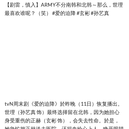
【剧雷，慎入】ARMY不分南韩和北韩～那么，世理
最喜欢谁呢？（笑） #爱的迫降 #玄彬 #孙艺真
tvN周末剧《爱的迫降》於昨晚（11日）恢复播出。
世理（孙艺真 饰）最终选择留在北韩，因为她担心
身受重伤的正赫（玄彬 饰），会失去性命。於是，
她急忙把正赫送去医院，还捐血给心上人。睁开眼睛