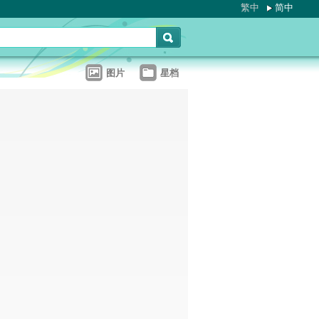
繁中
简中
图片
星档