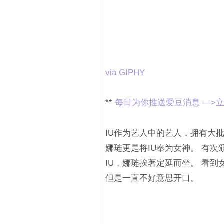
via GIPHY
**
每日为你推送爱豆消息 —>立
IU作为艺人中的艺人，拥有大批
娜琏更是将IU奉为女神。 有次
IU，娜琏挨著定延而坐。 看到
但是一直不好意思开口。