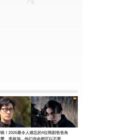
广告
辑！2026最令人难忘的4位韩剧爸爸角
燮、李栋旭...他们连命都可以不要