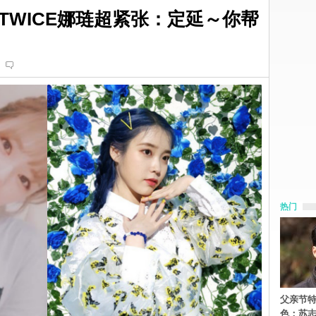
TWICE娜琏超紧张：定延～你帮
热门
父亲节特
色：苏志