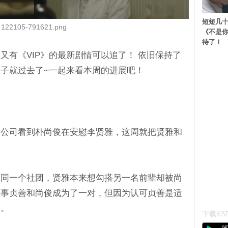
短短几十
122105-791621.png
《不是
待了！
又有《VIP》的最新剧情可以追了！ 依旧保持了
子就过去了~一起来看本周的进展吧！
回公司看到朴尚俊在安慰李贤雅，这周就把贤雅和
在同一个社团，贤雅本来想勾搭另一名前辈却被尚
同事贞善和尚俊成为了一对，但因为认可贞善是适
求。
下载KSD