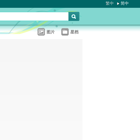
繁中
简中
图片
星档