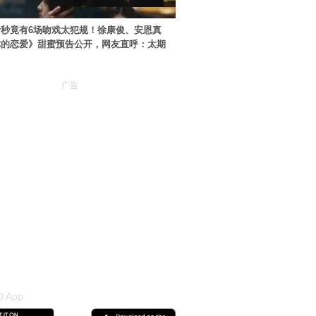
秒竟有6场吻戏太犯规！徐康俊、安恩真
你的恋爱》甜蜜预告公开，网友直呼：太期
广告
 App