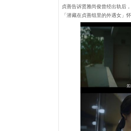
贞善告诉贤雅尚俊曾经出轨后
「潜藏在贞善组里的外遇女」