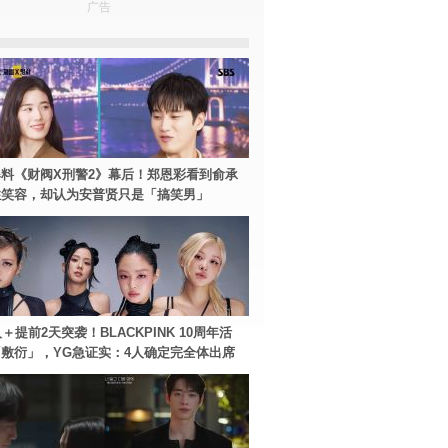
广告
料《财阀X刑警2》幕后！郑恩彩看到俞承
住笑容，却认为安普贤只是「搞笑男」
＋提前2天突袭！BLACKPINK 10周年活
敷衍」，YG急证实：4人确定完全体出席