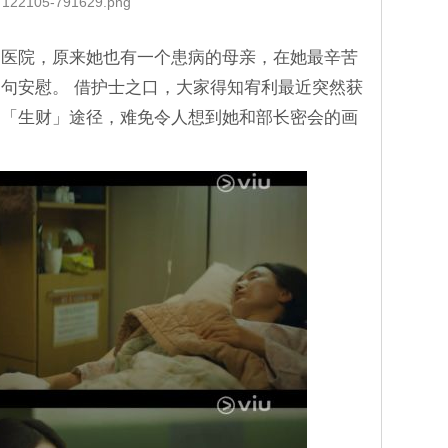
122105-791629.png
到医院，原来她也有一个患病的母亲，在她最辛苦
句安慰。 借护士之口，大家得知宥利最近突然获
的「生财」途径，难免令人想到她和部长密会的画