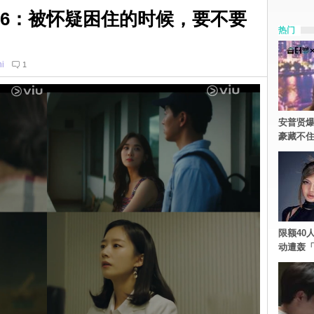
.5~6：被怀疑困住的时候，要不要
热门
i
1
安普贤爆
豪藏不
限额40人
动遭轰「