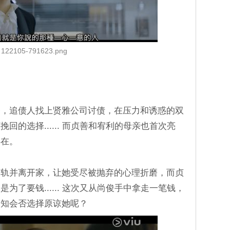
122105-791623.png
务，追债人找上贤雅公司讨债，在压力和诱惑的双
回的选择...... 而贞善和宥利的母亲也首次亮
存在。
出轨并离开家，让她受尽被抛弃的心理折磨，而贞
为了要钱...... 这次又从尚俊手中拿走一笔钱，
不知会否选择原谅她呢？