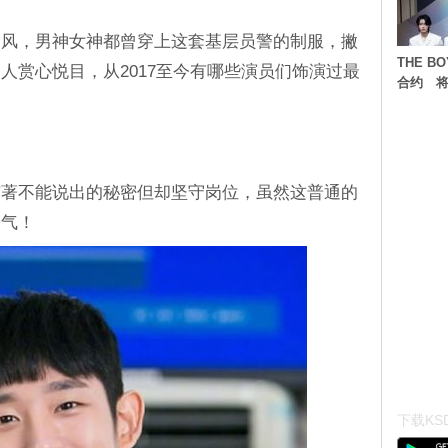
旋风，男神女神都曾穿上这套基层员警的制服，撇
THE 
人赏心悦目，从2017至今有哪些演员们饰演过最
合约 将
有著不能说出的秘密但却坚守岗位，虽然这普通的
帅气！
下载KSD