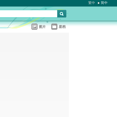
繁中
简中
图片
星档