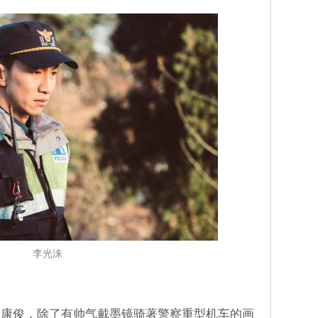
李光洙
徐康俊，除了有帅气戴墨镜骑著警察重型机车的画