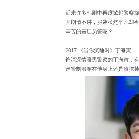
近来许多韩剧中再度掀起警察
开剧情不讲，服装虽然平凡却令
辛苦的基层员警呢？
2017 《当你沉睡时》丁海寅
饰演深情暖男警察的丁海寅，
巡警制服穿在他身上还是难掩