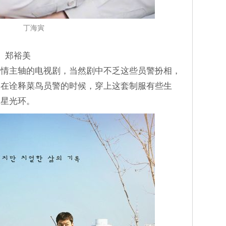
丁海寅
洙、郑裕美
剧情主轴的电视剧，当然剧中不乏这些员警扮相，
美在诠释菜鸟员警的时候，穿上这套制服有些生
明星光环。