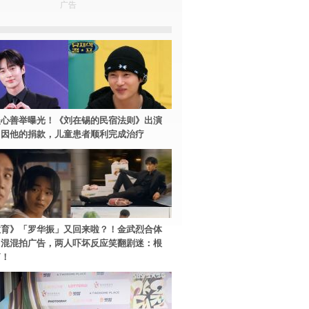
广告
暖心善举曝光！《刘在锡的民宿法则》出演
：因他的捐款，儿童患者顺利完成治疗
教育》「罗华振」又回来啦？！金武烈合体
中混混拍广告，两人吓坏反应笑翻剧迷：根
篇！