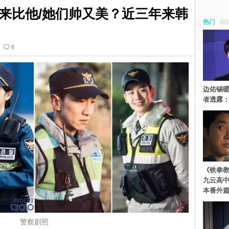
来比他/她们帅又美？近三年来韩
热门
8
边佑锡
者透露
《铁拳
九云高
本番外
警察剧照