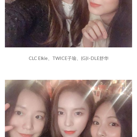
CLC Elkie、TWICE子瑜、(G)I-DLE舒华