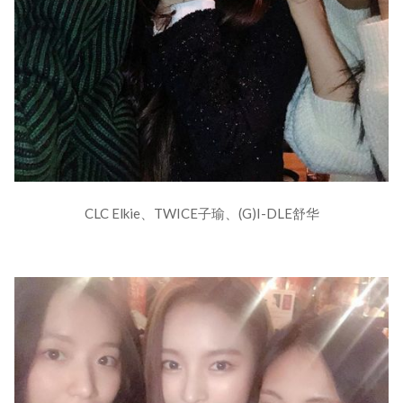
CLC Elkie、TWICE子瑜、(G)I-DLE舒华