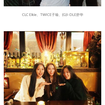
CLC Elkie、TWICE子瑜、(G)I-DLE舒华