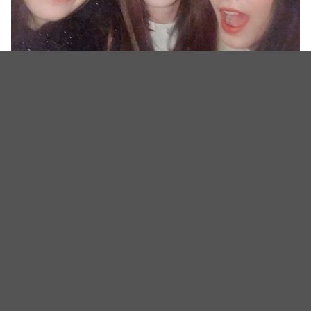
CLC Elkie、TWICE子瑜、(G)I-DLE舒华
图：IG@chongtingyanelkie
CLC Elkie、TWICE子瑜、(G)I-DLE舒华
相关新闻
韩国人气女团CLC出道11周年巡演 8月29日在港举行演唱
会
队长真的要走了？传TWICE志效设1人公司，深夜长文向
粉丝告白：心情很沉重