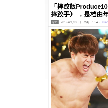
「摔跤版Produce
摔跤手》 ，是档由
综艺
2019年9月30日 星期一16:45
Yua