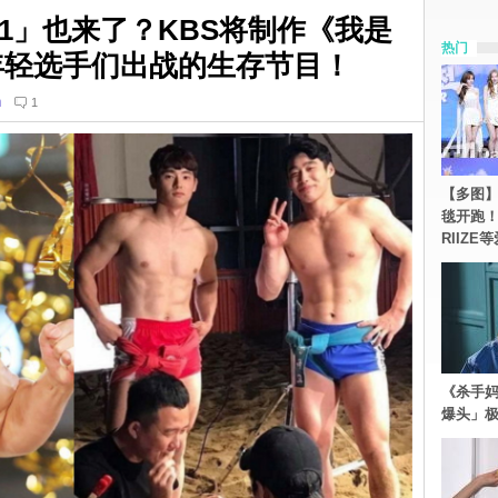
101」也来了？KBS将制作《我是
热门
年轻选手们出战的生存节目！
n
1
【多图】《
毯开跑！Re
RIIZE
《杀手妈
爆头」