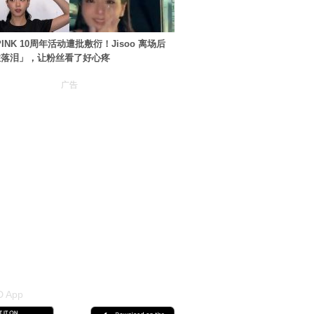
PINK 10周年活动遭批敷衍！Jisoo 离场后
住落泪」，让粉丝看了好心疼
广告
 App