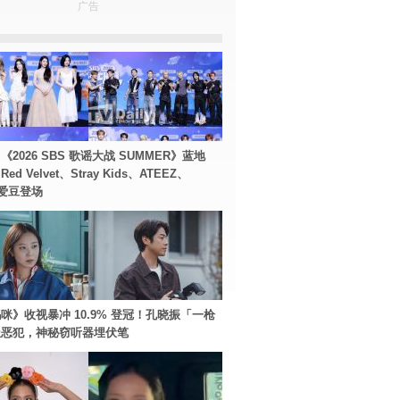
广告
2026 SBS 歌谣大战 SUMMER》蓝地
d Velvet、Stray Kids、ATEEZ、
等爱豆登场
咪》收视暴冲 10.9% 登冠！孔晓振「一枪
极恶犯，神秘窃听器埋伏笔