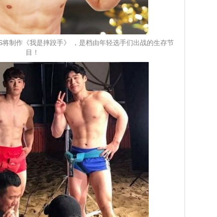
？KBS将制作《我是摔跤手》 ，是档由年轻选手们出战的生存节
目！