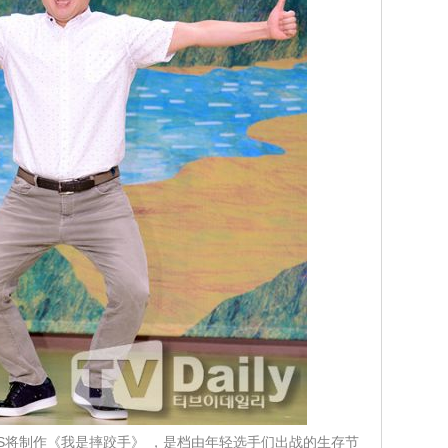
？KBS将制作《我是摔跤手》 ，是档由年轻选手们出战的生存节