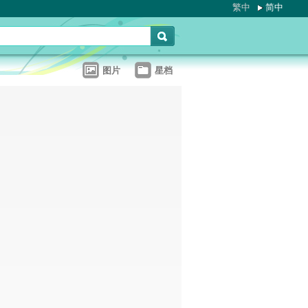
繁中
简中
图片
星档