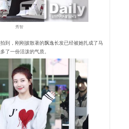
秀智
被拍到，刚刚披散著的飘逸长发已经被她扎成了马
也多了一份活泼的气质。