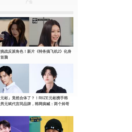
广告
挑战反派角色！新片《特务搞飞机2》化身
团首脑
元彬」竟然合体了？！RIIZE元彬携手韩
美男元斌代言同品牌，韩网疯喊：两个帅哥