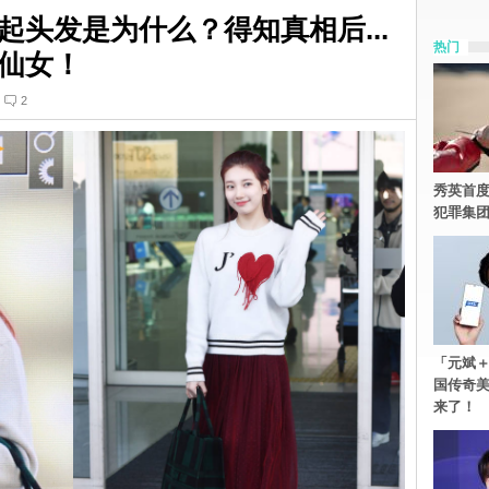
头发是为什么？得知真相后...
热门
仙女！
2
秀英首度
犯罪集
「元斌＋
国传奇
来了！