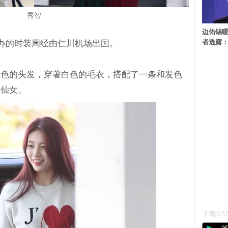
秀智
边佑锡
者透露
举办的时装周经由仁川机场出国。
红色的头发，穿著白色的毛衣，搭配了一条和发色
小仙女。
下载KSD