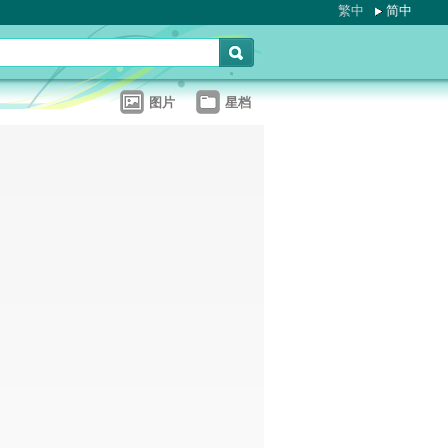
繁中
简中
图片
星档