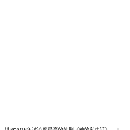
堪称2019年讨论度最高的韩剧《她的私生活》，其