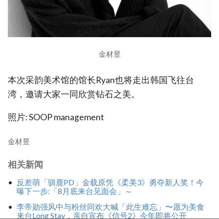
金材昱
本次采韵美术馆的馆长Ryan也将走出韩国飞往台
湾，邀请大家一同欣赏钻石之美。
照片: SOOP management
金材昱
相关新闻
反差萌「驯鹿PD」金载原凭《柔美3》勇夺新人奖！今
曝下一步:「8月底来台见面会」～
李帝勋强风中与粉丝同欢大喊「此生难忘」〜愿为美食
来台Long Stay，亲自宣布《信号2》今年即将公开