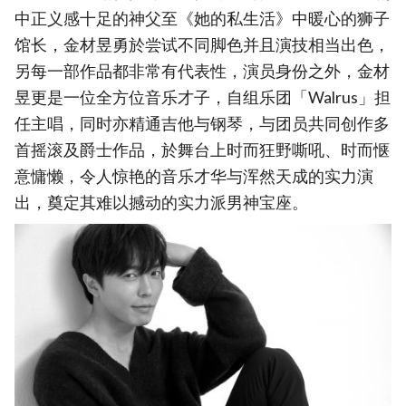
中正义感十足的神父至《她的私生活》中暖心的狮子
馆长，金材昱勇於尝试不同脚色并且演技相当出色，
另每一部作品都非常有代表性，演员身份之外，金材
昱更是一位全方位音乐才子，自组乐团「Walrus」担
任主唱，同时亦精通吉他与钢琴，与团员共同创作多
首摇滚及爵士作品，於舞台上时而狂野嘶吼、时而惬
意慵懒，令人惊艳的音乐才华与浑然天成的实力演
出，奠定其难以撼动的实力派男神宝座。