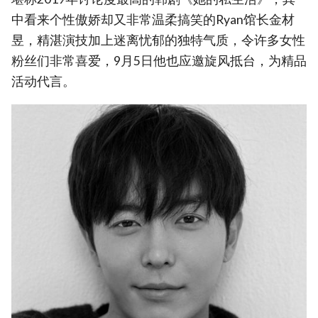
中看来个性傲娇却又非常温柔搞笑的Ryan馆长金材
昱，精湛演技加上迷离忧郁的独特气质，令许多女性
粉丝们非常喜爱，9月5日他也应邀旋风抵台，为精品
活动代言。