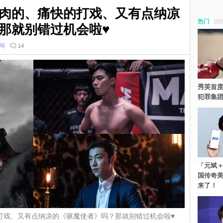
肉的、痛快的打戏、又有点纳凉
热门
那就别错过机会啦♥
网
14
秀英首度
犯罪集
「元斌＋
国传奇
来了！
打戏、又有点纳凉的《驱魔使者》吗？那就别错过机会啦♥