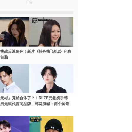
广告
挑战反派角色！新片《特务搞飞机2》化身
团首脑
元彬」竟然合体了？！RIIZE元彬携手韩
美男元斌代言同品牌，韩网疯喊：两个帅哥