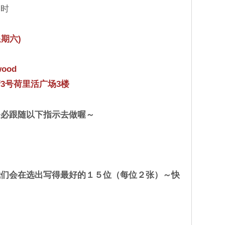
２时
星期六)
ood
3号荷里活广场3楼
务必跟随以下指示去做喔～
我们会在选出写得最好的１５位（每位２张）～快