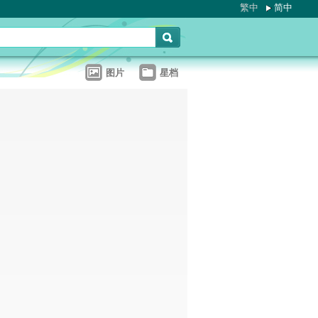
繁中
简中
图片
星档