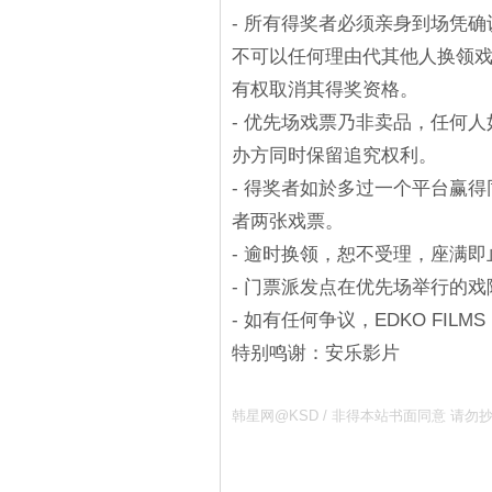
- 所有得奖者必须亲身到场凭
不可以任何理由代其他人换领
有权取消其得奖资格。
- 优先场戏票乃非卖品，任何
办方同时保留追究权利。
- 得奖者如於多过一个平台赢
者两张戏票。
- 逾时换领，恕不受理，座满即
- 门票派发点在优先场举行的戏
- 如有任何争议，EDKO FILM
特别鸣谢：安乐影片
韩星网@KSD / 非得本站书面同意 