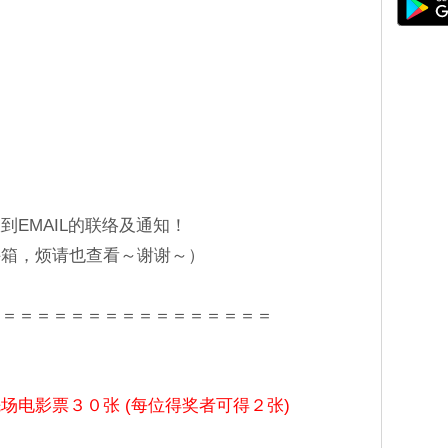
EMAIL的联络及通知！
件箱，烦请也查看～谢谢～）
＝＝＝＝＝＝＝＝＝＝＝＝＝＝＝＝＝
场电影票３０张 (每位得奖者可得２张)
日