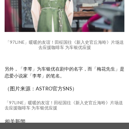
「97LINE」暖暖的友谊！田柾国往《新入史官丘海昤》片场送
去应援咖啡车 为车银优应援
另外，「李棽」为车银优在剧中的名字，而「梅花先生」是
恋爱小说家「李棽」的笔名。
（图片来源：ASTRO官方SNS）
「97LINE」暖暖的友谊！田柾国往《新入史官丘海昤》片场送
去应援咖啡车 为车银优应援
相关新闻