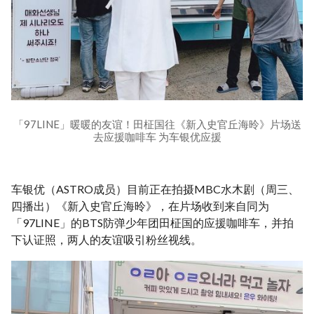
「97LINE」暖暖的友谊！田柾国往《新入史官丘海昤》片场送
去应援咖啡车 为车银优应援
车银优（ASTRO成员）目前正在拍摄MBC水木剧（周三、
四播出）《新入史官丘海昤》，在片场收到来自同为
「97LINE」的BTS防弹少年团田柾国的应援咖啡车，并拍
下认证照，两人的友谊吸引粉丝视线。