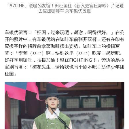
「97LINE」暖暖的友谊！田柾国往《新入史官丘海昤》片场送
去应援咖啡车 为车银优应援
车银优留言：「柾国，过来玩吧，谢谢，喝得很好。」在公
开的照片中，有车银优站在咖啡车前张开双臂，还有在印有
应援字样的招牌前拿著咖啡摆出姿势。咖啡车上的横幅写
著：「李棽（ㅇㄹ）啊，快到这里（ㅇㄹ）吃完一起玩吧。
好好享用咖啡，拍摄加油！银优FIGHTING！」旁边的易拉
宝则写著：「梅花先生，请给我也写个剧本吧！防弹少年团
柾国」