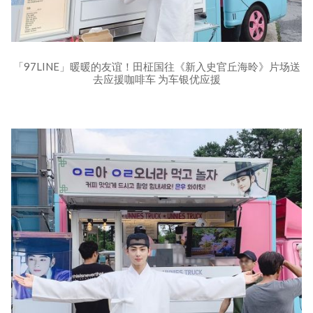
「97LINE」暖暖的友谊！田柾国往《新入史官丘海昤》片场送
去应援咖啡车 为车银优应援