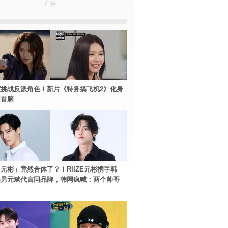
广告
挑战反派角色！新片《特务搞飞机2》化身
团首脑
元彬」竟然合体了？！RIIZE元彬携手韩
美男元斌代言同品牌，韩网疯喊：两个帅哥