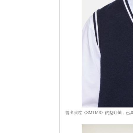
曾出演过《SMTM6》的赵旴灿，已