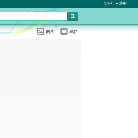
繁中
简中
图片
星档