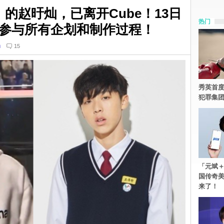
》的赵旴灿，已离开Cube！13日
热门
参与所有企划和制作过程！
n
15
秀英首度
犯罪集
「元斌＋
国传奇
来了！