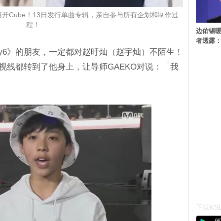
离开Cube！13日发行单曲专辑，亲自参与所有企划和制作过
程！
边佑锡
者透露
Money6》的朋友，一定都对赵旴灿（赵宇灿）不陌生！
视线都转到了他身上，让导师GAEKO对说：「我
下载KSD