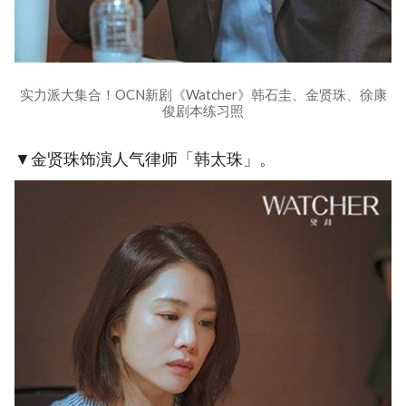
实力派大集合！OCN新剧《Watcher》韩石圭、金贤珠、徐康
俊剧本练习照
▼金贤珠饰演人气律师「韩太珠」。