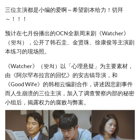
三位主演都是小编的爱啊～希望剧本给力！切拜
～！！！
预计在七月份播出的OCN全新周末剧《Watcher》
（왓쳐），公开了韩石圭、金贤珠、徐康俊等主演剧
本练习的现场照。
《Watcher》（왓쳐）以「心理悬疑」为主要素材，
由《阿尔罕布拉宫的回忆》的安吉镐导演，和
《Good Wife》的韩相云编剧合作，讲述因悲剧事件
而人生崩溃的三位主演，加入了调查警察内部的秘密
小组后，揭露权力的腐败与弊案。