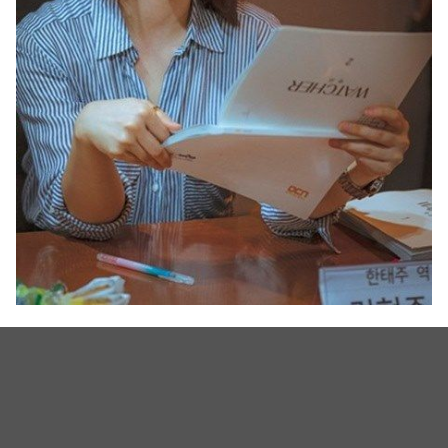
实力派大集合！OCN新剧《Watcher》韩石圭、金贤珠、徐康
俊剧本练习照
▼徐康俊饰演机动巡查队员「金永俊」。