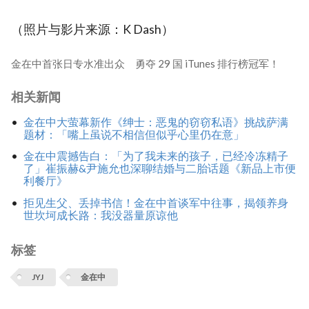
（照片与影片来源：K Dash）
金在中首张日专水准出众 勇夺 29 国 iTunes 排行榜冠军！
相关新闻
金在中大萤幕新作《绅士：恶鬼的窃窃私语》挑战萨满
题材：「嘴上虽说不相信但似乎心里仍在意」
金在中震撼告白：「为了我未来的孩子，已经冷冻精子
了」崔振赫&尹施允也深聊结婚与二胎话题《新品上市便
利餐厅》
拒见生父、丢掉书信！金在中首谈军中往事，揭领养身
世坎坷成长路：我没器量原谅他
标签
JYJ
金在中