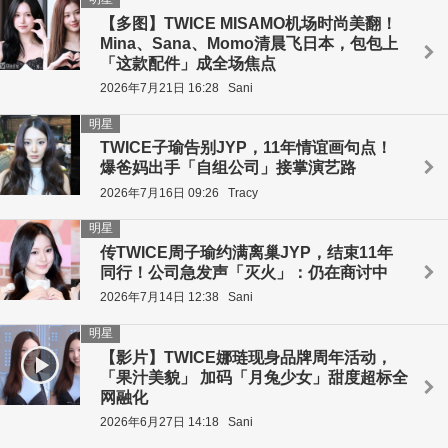
【多图】TWICE MISAMO机场时尚美翻！
Mina、Sana、Momo清晨飞日本，包包上
「这款配件」成全场焦点
2026年7月21日 16:28
Sani
明星
TWICE子瑜告别JYP，11年情谊画句点！
爆爸妈出手「自组公司」接掌演艺路
2026年7月16日 09:26
Tracy
明星
传TWICE周子瑜约满离巢JYP，结束11年
同行！公司急发声「灭火」：仍在商讨中
2026年7月14日 12:38
Sani
明星
【影片】TWICE娜琏现身品牌周年活动，
「果汁美貌」 加码「月兔少女」甜度超标全
网融化
2026年6月27日 14:18
Sani