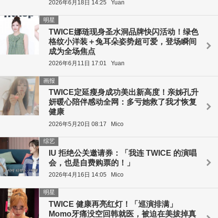
2026年6月18日 14:25
Yuan
明星
TWICE娜琏现身圣水洞品牌快闪活动！绿色
格纹小洋装＋兔耳朵姿势超可爱，登场瞬间
成为全场焦点
2026年6月11日 17:01
Yuan
画报
TWICE定延瘦身成功美出新高度！亲姊孔升
妍暖心陪伴感动全网：多亏她救了我才恢复
健康
2026年5月20日 08:17
Mico
综艺
IU 拒绝公关邀请券：「我连 TWICE 的演唱
会，也是自费购票的！」
2026年4月16日 14:05
Mico
明星
TWICE 健康再亮红灯！「巡演排满」
Momo牙痛没空回韩就医，被迫在美拔掉真