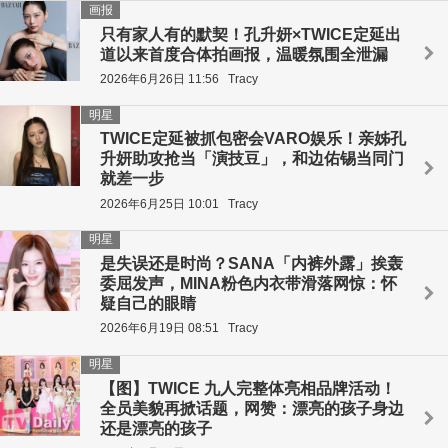
画报
只有家人有的默契！孔升妍×TWICE定延出
道以来首度合体拍画报，温暖氛围全泄漏
2026年6月26日 11:56
Tracy
明星
TWICE定延被抓包密会VARO娱乐！亲姊孔
升妍助攻抢当「演技豆」，和边佑锡当同门
就差一步
2026年6月25日 10:01
Tracy
明星
是失误还是时尚？SANA「内裤外露」挨轰
委屈发声，MINA粉色内衣带滑落网惊：怀
疑自己的眼睛
2026年6月19日 08:51
Tracy
明星
【图】TWICE 九人完整体亮相品牌活动！
全员美貌再掀话题，网赞：漂亮的孩子身边
还是漂亮的孩子